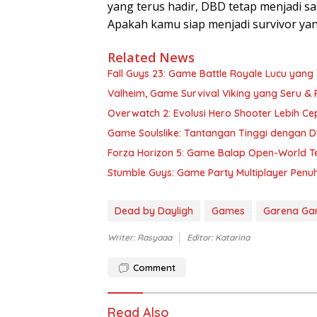
yang terus hadir, DBD tetap menjadi sa
Apakah kamu siap menjadi survivor yang
Related News
Fall Guys 23: Game Battle Royale Lucu yang
Valheim, Game Survival Viking yang Seru &
Overwatch 2: Evolusi Hero Shooter Lebih Ce
Game Soulslike: Tantangan Tinggi dengan D
Forza Horizon 5: Game Balap Open-World Ter
Stumble Guys: Game Party Multiplayer Pen
Dead by Dayligh
Games
Garena G
Writer: Rasyaaa
Editor: Katarina
Comment
Read Also