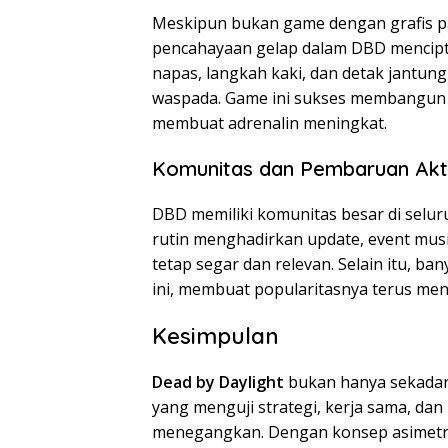
Meskipun bukan game dengan grafis pa
pencahayaan gelap dalam DBD mencipta
napas, langkah kaki, dan detak jantun
waspada. Game ini sukses membangun
membuat adrenalin meningkat.
Komunitas dan Pembaruan Akt
DBD memiliki komunitas besar di selur
rutin menghadirkan update, event mus
tetap segar dan relevan. Selain itu,
ini, membuat popularitasnya terus men
Kesimpulan
Dead by Daylight
bukan hanya sekadar 
yang menguji strategi, kerja sama, dan
menegangkan. Dengan konsep asimetri