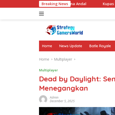
Skip
engan Baterai Besar Performa Andal
Breaking News
Kupas Tuntas Fakt
to
content
Home
News Update
Batle Royale
Home
Multiplayer
Multiplayer
Dead by Daylight: Sen
Menegangkan
Admin
December 5, 2025