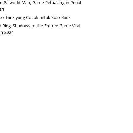
 Palworld Map, Game Petualangan Penuh
eri
ro Tank yang Cocok untuk Solo Rank
n Ring: Shadows of the Erdtree Game Viral
un 2024