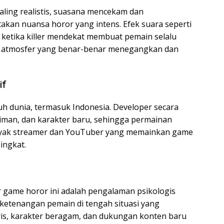
ling realistis, suasana mencekam dan
kan nuansa horor yang intens. Efek suara seperti
g ketika killer mendekat membuat pemain selalu
 atmosfer yang benar-benar menegangkan dan
if
uh dunia, termasuk Indonesia. Developer secara
iman, dan karakter baru, sehingga permainan
 banyak streamer dan YouTuber yang memainkan game
ingkat.
game horor ini adalah pengalaman psikologis
 ketenangan pemain di tengah situasi yang
s, karakter beragam, dan dukungan konten baru