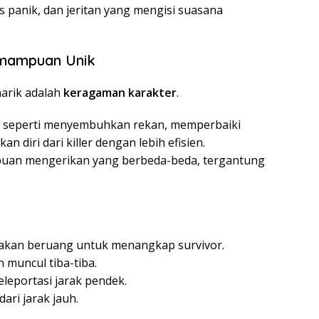
s panik, dan jeritan yang mengisi suasana
mampuan Unik
arik adalah
keragaman karakter
.
s) seperti menyembuhkan rekan, memperbaiki
an diri dari killer dengan lebih efisien.
mampuan mengerikan yang berbeda-beda, tergantung
kan beruang untuk menangkap survivor.
 muncul tiba-tiba.
eportasi jarak pendek.
ari jarak jauh.