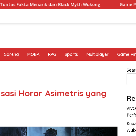
a Menarik dari Black Myth Wukong
Game Palworld Map
Garena
MOBA
RPG
Sports
Multiplayer
Game Vir
Sear
sasi Horor Asimetris yang
Re
VIVO
Perf
Kupa
Wuk