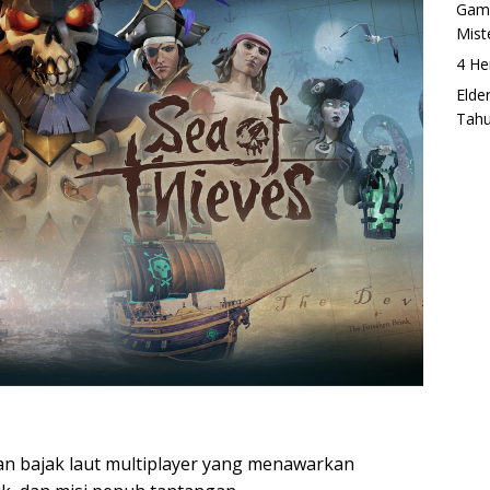
Game
Mist
4 He
Elde
Tah
n bajak laut multiplayer yang menawarkan