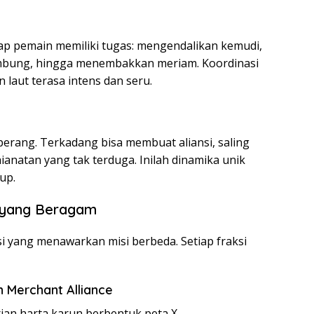
ap pemain memiliki tugas: mengendalikan kemudi,
ambung, hingga menembakkan meriam. Koordinasi
laut terasa intens dan seru.
 perang. Terkadang bisa membuat aliansi, saling
hianatan yang tak terduga. Inilah dinamika unik
up.
s yang Beragam
 yang menawarkan misi berbeda. Setiap fraksi
n Merchant Alliance
ian harta karun berbentuk peta X.