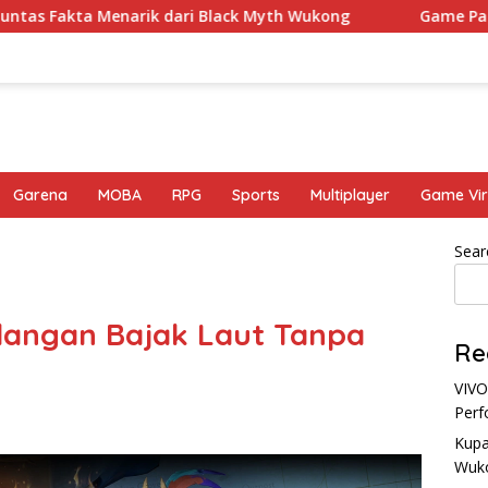
narik dari Black Myth Wukong
Game Palworld Map, Ga
Garena
MOBA
RPG
Sports
Multiplayer
Game Vir
Sear
alangan Bajak Laut Tanpa
Re
VIVO
Perf
Kupa
Wuk