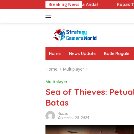
Skip
 Baterai Besar Performa Andal
Breaking News
Kupas Tuntas Fakta Me
to
content
Home
News Update
Batle Royale
Home
Multiplayer
Multiplayer
Sea of Thieves: Petu
Batas
Admin
December 20, 2025