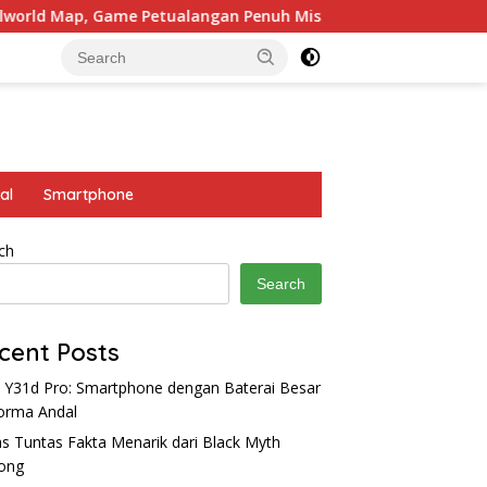
me Petualangan Penuh Misteri
4 Hero Tank yang Cocok
al
Smartphone
ch
Search
cent Posts
 Y31d Pro: Smartphone dengan Baterai Besar
orma Andal
s Tuntas Fakta Menarik dari Black Myth
ong