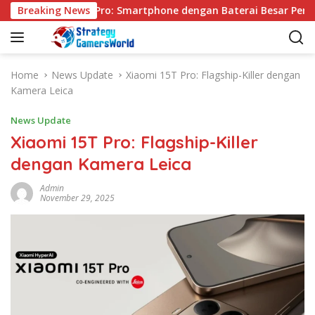
S
VIVO Y31d Pro: Smartphone dengan Baterai Besar Performa
Breaking News
k
i
p
t
Home
News Update
Xiaomi 15T Pro: Flagship-Killer dengan
o
Kamera Leica
c
o
News Update
n
Xiaomi 15T Pro: Flagship-Killer
t
dengan Kamera Leica
e
n
Admin
t
November 29, 2025