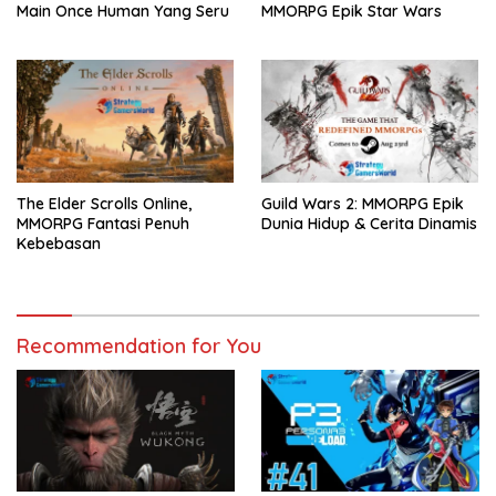
Main Once Human Yang Seru
MMORPG Epik Star Wars
The Elder Scrolls Online,
Guild Wars 2: MMORPG Epik
MMORPG Fantasi Penuh
Dunia Hidup & Cerita Dinamis
Kebebasan
Recommendation for You