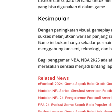
fashion dan sepatu ternama untuk me
yang bisa digunakan di dalam game.
Kesimpulan
Dengan peningkatan visual, gameplay r
sukses melanjutkan warisan panjang ser
Game ini bukan hanya sekadar permaina
menggabungkan seni, teknologi, dan 
Bagi penggemar NBA, NBA 2K25 adalah
merasakan sensasi menjadi bintang lap
Related News
eFootball 2024: Game Sepak Bola Gratis Gam
Madden NFL Series: Simulasi American Footba
Madden NFL 24: Pengalaman Football Amerik
FIFA 24: Evolusi Game Sepak Bola Populer di
Rocket League: Game Sepak Bola Unik deng