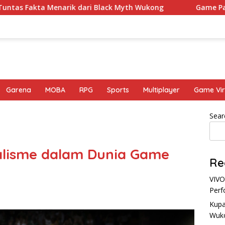
enarik dari Black Myth Wukong
Game Palworld Map, Ga
Garena
MOBA
RPG
Sports
Multiplayer
Game Vir
Sear
alisme dalam Dunia Game
Re
VIVO
Perf
Kupa
Wuk