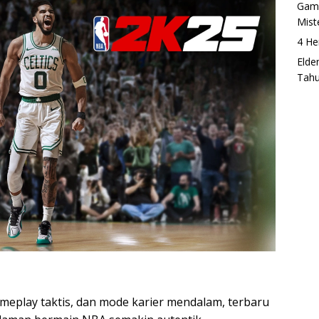
Game
Mist
4 He
Elde
Tah
meplay taktis, dan mode karier mendalam, terbaru