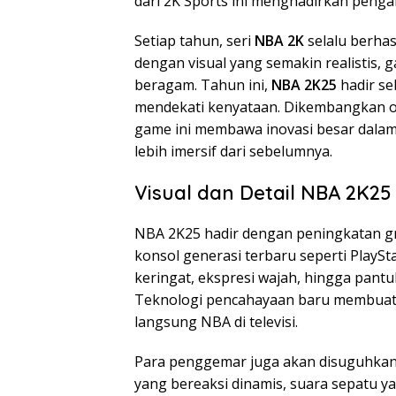
dari 2K Sports ini menghadirkan peng
Setiap tahun, seri
NBA 2K
selalu berha
dengan visual yang semakin realistis,
beragam. Tahun ini,
NBA 2K25
hadir se
mendekati kenyataan. Dikembangkan ole
game ini membawa inovasi besar dalam
lebih imersif dari sebelumnya.
Visual dan Detail NBA 2K2
NBA 2K25 hadir dengan peningkatan gr
konsol generasi terbaru seperti PlaySt
keringat, ekspresi wajah, hingga pantu
Teknologi pencahayaan baru membuat s
langsung NBA di televisi.
Para penggemar juga akan disuguhkan 
yang bereaksi dinamis, suara sepatu ya