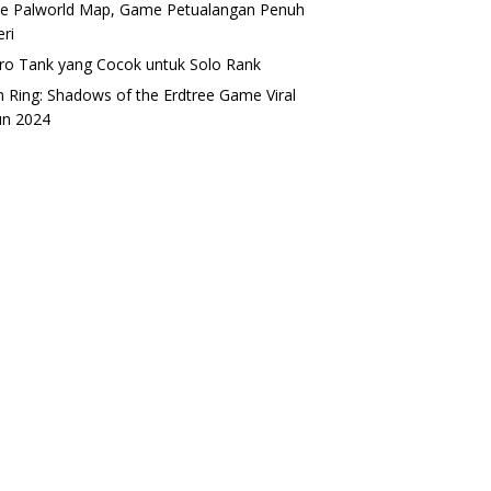
 Palworld Map, Game Petualangan Penuh
eri
ro Tank yang Cocok untuk Solo Rank
n Ring: Shadows of the Erdtree Game Viral
un 2024