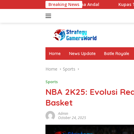
Skip
n Baterai Besar Performa Andal
Breaking News
Kupas Tuntas Fakta M
to
content
Home
News Update
Batle Royale
Home
Sports
Sports
NBA 2K25: Evolusi Re
Basket
Admin
October 24, 2025