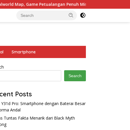
me Petualangan Penuh Misteri
4 Hero Tank yang Coco
al
Smartphone
ch
Search
cent Posts
 Y31d Pro: Smartphone dengan Baterai Besar
orma Andal
s Tuntas Fakta Menarik dari Black Myth
ong