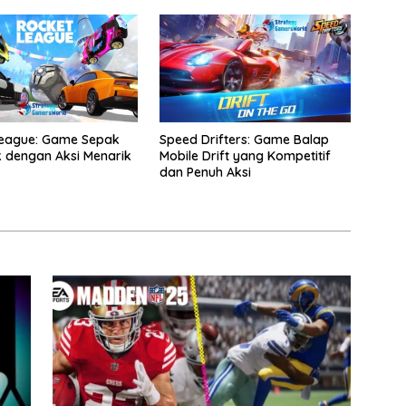
League: Game Sepak
Speed Drifters: Game Balap
k dengan Aksi Menarik
Mobile Drift yang Kompetitif
dan Penuh Aksi