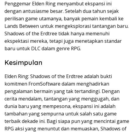
Penggemar Elden Ring menyambut ekspansi ini
dengan antusiasme besar. Setelah dua tahun sejak
perilisan game utamanya, banyak pemain kembali ke
Lands Between untuk mengeksplorasi tantangan baru.
Shadows of the Erdtree tidak hanya memenuhi
ekspektasi mereka, tetapi juga menetapkan standar
baru untuk DLC dalam genre RPG.
Kesimpulan
Elden Ring: Shadows of the Erdtree adalah bukti
komitmen FromSoftware dalam menghadirkan
pengalaman bermain yang tak tertandingi. Dengan
cerita mendalam, tantangan yang menggugah, dan
dunia baru yang mempesona, ekspansi ini adalah
tambahan yang sempurna untuk salah satu game
terbaik dekade ini. Bagi siapa pun yang mencintai game
RPG aksi yang menuntut dan memuaskan, Shadows of