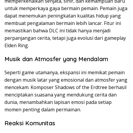
memperkenalkan senjata, sihir, dan kemampuan baru
untuk memperkaya gaya bermain pemain. Pemain juga
dapat menemukan peningkatan kualitas hidup yang
membuat pengalaman bermain lebih lancar. Fitur ini
memastikan bahwa DLC ini tidak hanya menjadi
perpanjangan cerita, tetapi juga evolusi dari gameplay
Elden Ring.
Musik dan Atmosfer yang Mendalam
Seperti game utamanya, ekspansi ini memikat pemain
dengan musik latar yang emosional dan atmosfer yang
mencekam. Komposer Shadows of the Erdtree berhasil
menciptakan suasana yang mendukung cerita dan
dunia, menambahkan lapisan emosi pada setiap
momen penting dalam permainan.
Reaksi Komunitas