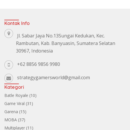
Kontak Info
Jl. Sabar Jaya No.13Sungai Kedukan, Kec.
Rambutan, Kab. Banyuasin, Sumatera Selatan
30967, Indonesia
+62 8856 9856 9980
strategygamersworld@gmail.com
Kategori
Batle Royale
(10)
Game Viral
(31)
Garena
(15)
MOBA
(37)
Multiplayer
(11)