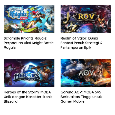
Scramble Knights Royale:
Realm of Valor: Dunia
Perpaduan Aksi Knight Battle
Fantasi Penuh Strategi &
Royale
Pertempuran Epik
Heroes of the Storm: MOBA
Garena AOV: MOBA 5v5
Unik dengan Karakter Ikonik
Berkualitas Tinggi untuk
Blizzard
Gamer Mobile