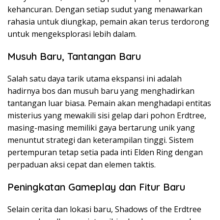
kehancuran. Dengan setiap sudut yang menawarkan
rahasia untuk diungkap, pemain akan terus terdorong
untuk mengeksplorasi lebih dalam.
Musuh Baru, Tantangan Baru
Salah satu daya tarik utama ekspansi ini adalah
hadirnya bos dan musuh baru yang menghadirkan
tantangan luar biasa. Pemain akan menghadapi entitas
misterius yang mewakili sisi gelap dari pohon Erdtree,
masing-masing memiliki gaya bertarung unik yang
menuntut strategi dan keterampilan tinggi. Sistem
pertempuran tetap setia pada inti Elden Ring dengan
perpaduan aksi cepat dan elemen taktis.
Peningkatan Gameplay dan Fitur Baru
Selain cerita dan lokasi baru, Shadows of the Erdtree