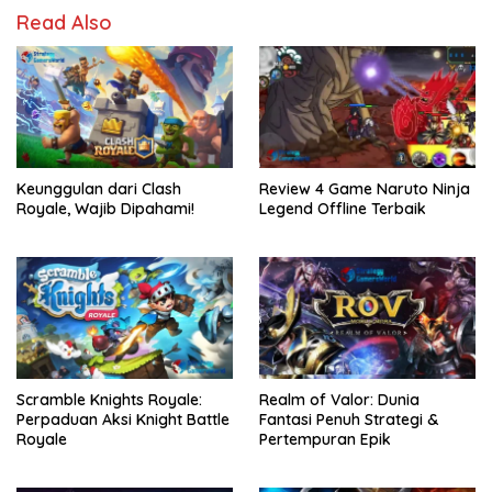
Read Also
Keunggulan dari Clash
Review 4 Game Naruto Ninja
Royale, Wajib Dipahami!
Legend Offline Terbaik
Scramble Knights Royale:
Realm of Valor: Dunia
Perpaduan Aksi Knight Battle
Fantasi Penuh Strategi &
Royale
Pertempuran Epik