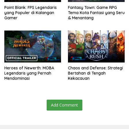
Point Blank: FPS Legendaris
Fantasy Town: Game RPG
yang Populer di Kalangan
Tema Kota Fantasi yang Seru
Gamer
& Menantang
Heroes of Newerth: MOBA
Chaos and Defense: Strategi
Legendaris yang Pernah
Bertahan di Tengah
Mendominasi
Kekacauan
Add Comment