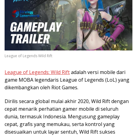
League of Legends Wild Rift
League of Legends: Wild Rift
adalah versi mobile dari
game MOBA legendaris League of Legends (LoL) yang
dikembangkan oleh Riot Games.
Dirilis secara global mulai akhir 2020, Wild Rift dengan
cepat menarik perhatian gamer mobile di seluruh
dunia, termasuk Indonesia. Mengusung gameplay
cepat, grafis yang memukau, serta kontrol yang
disesuaikan untuk layar sentuh, Wild Rift sukses