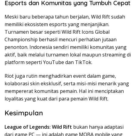
Esports dan Komunitas yang Tumbuh Cepat
Meski baru beberapa tahun berjalan, Wild Rift sudah
memiliki ekosistem esports yang menjanjikan.
Turnamen besar seperti Wild Rift Icons Global
Championship berhasil mencuri perhatian jutaan
penonton. Indonesia sendiri memiliki komunitas yang
aktif, baik melalui turnamen lokal maupun streaming di
platform seperti YouTube dan TikTok.
Riot juga rutin menghadirkan event dalam game,
kolaborasi skin eksklusif, serta misi-misi menarik yang
mempererat komunitas pemain. Hal ini menciptakan
loyalitas yang kuat dari para pemain Wild Rift.
Kesimpulan
League of Legends: Wild Rift
bukan hanya adaptasi
dari game PC — ini adalah game MOBA mobile yang