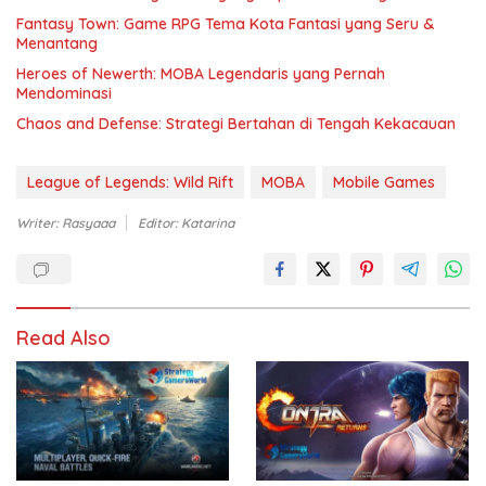
Fantasy Town: Game RPG Tema Kota Fantasi yang Seru &
Menantang
Heroes of Newerth: MOBA Legendaris yang Pernah
Mendominasi
Chaos and Defense: Strategi Bertahan di Tengah Kekacauan
League of Legends: Wild Rift
MOBA
Mobile Games
Writer: Rasyaaa
Editor: Katarina
Read Also