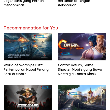
Legendaris yang Pernah
Bertahan di Tengah
Mendominasi
Kekacauan
Recommendation for You
World of Warships Blitz:
Contra: Return, Game
Pertempuran Kapal Perang
Shooter Mobile yang Bawa
Seru di Mobile
Nostalgia Contra Klasik