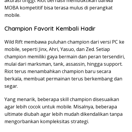
akurasi tinggi. Riot berhasil membuktikan bahwa
MOBA kompetitif bisa terasa mulus di perangkat
mobile.
Champion Favorit Kembali Hadir
Wild Rift membawa puluhan champion dari versi PC ke
mobile, seperti Jinx, Ahri, Yasuo, dan Zed. Setiap
champion memiliki gaya bermain dan peran tersendiri,
mulai dari marksman, tank, assassin, hingga support.
Riot terus menambahkan champion baru secara
berkala, membuat permainan terus berkembang dan
segar.
Yang menarik, beberapa skill champion disesuaikan
agar lebih cocok untuk mobile. Misalnya, beberapa
ultimate diubah agar lebih mudah dikendalikan tanpa
mengorbankan kompleksitas strategi.