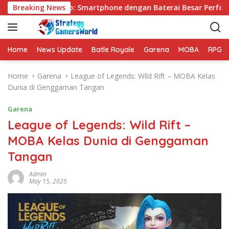
S
VIVO Y31d Pro: Smartphone dengan Baterai Besar Performa A
Breaking News
k
i
p
t
Home
News Update
Batle Royale
Garena
MOBA
RPG
o
c
Home
Garena
League of Legends: Wild Rift – MOBA Kelas
o
Dunia di Genggaman Tangan
n
t
Garena
e
League of Legends: Wild Rift –
n
MOBA Kelas Dunia di Genggaman
t
Tangan
Admin
May 15, 2025