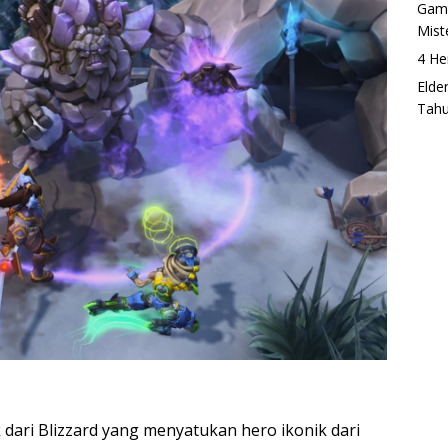
Game
Mist
4 He
Elde
Tah
dari Blizzard yang menyatukan hero ikonik dari