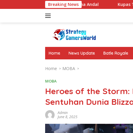
Skip
n Baterai Besar Performa Andal
Breaking News
Kupas Tuntas Fakta M
to
content
Home
News Update
Batle Royale
Home
MOBA
MOBA
Heroes of the Storm
Sentuhan Dunia Blizz
Admin
June 8, 2025