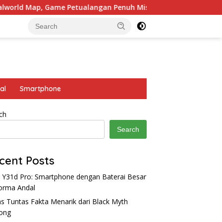
me Petualangan Penuh Misteri
4 Hero Tank yang Coco
al
Smartphone
ch
Search
cent Posts
 Y31d Pro: Smartphone dengan Baterai Besar
orma Andal
s Tuntas Fakta Menarik dari Black Myth
ong