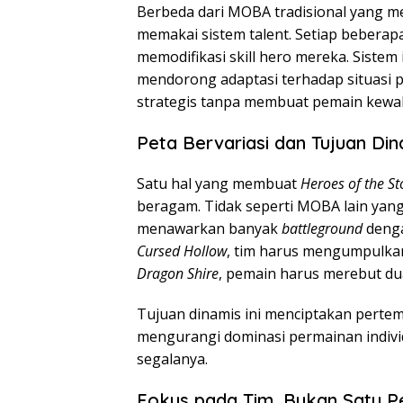
Berbeda dari MOBA tradisional yang m
memakai sistem talent. Setiap beberapa
memodifikasi skill hero mereka. Sistem 
mendorong adaptasi terhadap situasi 
strategis tanpa membuat pemain kewal
Peta Bervariasi dan Tujuan Din
Satu hal yang membuat
Heroes of the S
beragam. Tidak seperti MOBA lain yan
menawarkan banyak
battleground
denga
Cursed Hollow
, tim harus mengumpulka
Dragon Shire
, pemain harus merebut du
Tujuan dinamis ini menciptakan pertemp
mengurangi dominasi permainan indiv
segalanya.
Fokus pada Tim, Bukan Satu P