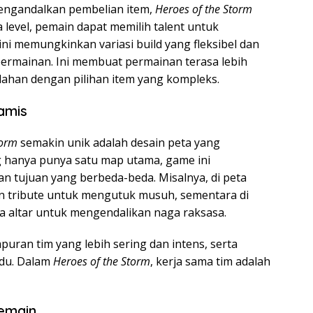
engandalkan pembelian item,
Heroes of the Storm
 level, pemain dapat memilih talent untuk
ini memungkinkan variasi build yang fleksibel dan
permainan. Ini membuat permainan terasa lebih
ahan dengan pilihan item yang kompleks.
amis
torm
semakin unik adalah desain peta yang
g hanya punya satu map utama, game ini
n tujuan yang berbeda-beda. Misalnya, di peta
n tribute untuk mengutuk musuh, sementara di
a altar untuk mengendalikan naga raksasa.
uran tim yang lebih sering dan intens, serta
idu. Dalam
Heroes of the Storm
, kerja sama tim adalah
emain