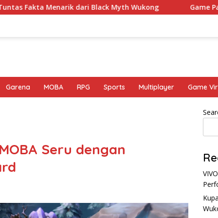
enarik dari Black Myth Wukong
Game Palworld Map, Ga
Garena
MOBA
RPG
Sports
Multiplayer
Game Vir
Sear
: MOBA Seru dengan
Re
ard
VIVO
Perf
Kupa
Wuk