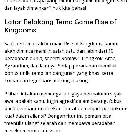
seluruh dunia. Apa yang membuat game ini begitu seru
dan layak dimainkan? Yuk kita bahas!
Latar Belakang Tema Game Rise of
Kingdoms
Saat pertama kali bermain Rise of Kingdoms, kamu
akan diminta memilih salah satu dari lebih dari 10
peradaban dunia, seperti Romawi, Tiongkok, Arab,
Byzantium, dan lainnya. Setiap peradaban memiliki
bonus unik, tampilan bangunan yang khas, serta
komandan legendaris masing-masing.
Pilihan ini akan memengaruhi gaya bermainmu sejak
awal apakah kamu ingin agresif dalam perang, fokus
pada pembangunan ekonomi, atau menjadi pendukung
kuat dalam aliansi? Dengan fitur ini, pemain bisa
“menulis ulang” sejarah dan membawa peradaban
mereka menuju kejayaan.