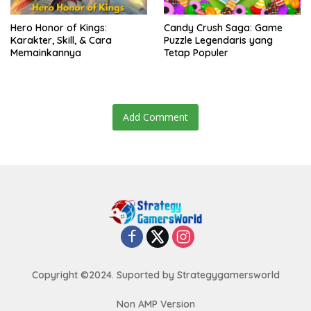
Hero Honor of Kings:
Candy Crush Saga: Game
Karakter, Skill, & Cara
Puzzle Legendaris yang
Memainkannya
Tetap Populer
Add Comment
Copyright ©2024. Suported by Strategygamersworld
Non AMP Version