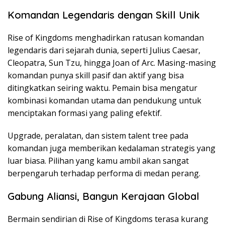
Komandan Legendaris dengan Skill Unik
Rise of Kingdoms menghadirkan ratusan komandan
legendaris dari sejarah dunia, seperti Julius Caesar,
Cleopatra, Sun Tzu, hingga Joan of Arc. Masing-masing
komandan punya skill pasif dan aktif yang bisa
ditingkatkan seiring waktu. Pemain bisa mengatur
kombinasi komandan utama dan pendukung untuk
menciptakan formasi yang paling efektif.
Upgrade, peralatan, dan sistem talent tree pada
komandan juga memberikan kedalaman strategis yang
luar biasa. Pilihan yang kamu ambil akan sangat
berpengaruh terhadap performa di medan perang.
Gabung Aliansi, Bangun Kerajaan Global
Bermain sendirian di Rise of Kingdoms terasa kurang