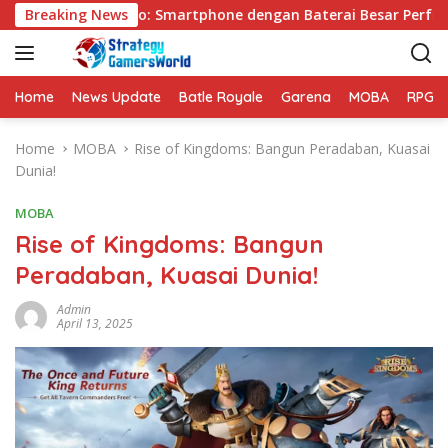
S
VIVO Y31d Pro: Smartphone dengan Baterai Besar Performa A
Breaking News
k
i
p
t
Home
News Update
Batle Royale
Garena
MOBA
RPG
o
c
Home
MOBA
Rise of Kingdoms: Bangun Peradaban, Kuasai
o
Dunia!
n
t
MOBA
e
Rise of Kingdoms: Bangun
n
Peradaban, Kuasai Dunia!
t
Admin
April 13, 2025