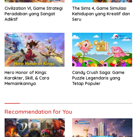
Civilization VI, Game Strategi
The Sims 4, Game Simulasi
Peradaban yang Sangat
Kehidupan yang Kreatif dan
Adiktif
Seru
Hero Honor of Kings:
Candy Crush Saga: Game
Karakter, Skill, & Cara
Puzzle Legendaris yang
Memainkannya
Tetap Populer
Recommendation for You