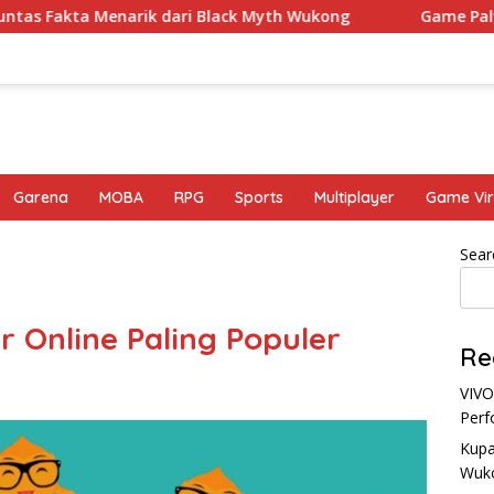
enarik dari Black Myth Wukong
Game Palworld Map, Ga
Garena
MOBA
RPG
Sports
Multiplayer
Game Vir
Sear
Online Paling Populer
Re
VIVO
Perf
Kupa
Wuk