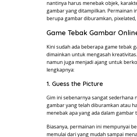
nantinya harus menebak objek, karakte
gambar yang ditampilkan. Permainan in
berupa gambar diburamkan, pixelated,
Game Tebak Gambar Onlin
Kini sudah ada beberapa game tebak g
dimainkan untuk mengasah kreativitas
namun juga menjadi ajang untuk berko
lengkapnya:
1. Guess the Picture
Gim ini sebenarnya sangat sederhana n
gambar yang telah diburamkan atau han
menebak apa yang ada dalam gambar te
Biasanya, permainan ini mempunyai bebe
memulai dari yang mudah sampai menan