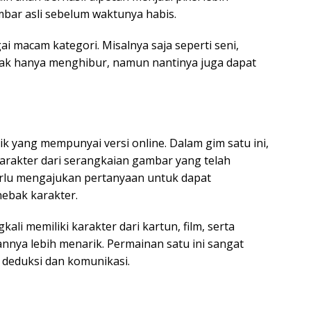
mbar asli sebelum waktunya habis.
ai macam kategori. Misalnya saja seperti seni,
tidak hanya menghibur, namun nantinya juga dapat
ik yang mempunyai versi online. Dalam gim satu ini,
karakter dari serangkaian gambar yang telah
erlu mengajukan pertanyaan untuk dapat
ebak karakter.
ali memiliki karakter dari kartun, film, serta
annya lebih menarik. Permainan satu ini sangat
 deduksi dan komunikasi.