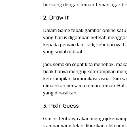
bersaing dengan teman-teman agar bis
2. Draw It
Dalam Game tebak gambar online satu i
yang harus digambar. Setelah menggamb
kepada pemain lain. Jadi, sebenarnya
yang sudah dibuat.
Jadi, semakin cepat kita menebak, mak
tidak hanya menguji keterampilan m
keterampilan komunikasi visual. Gim sa
dimainkan bersama teman-teman. Hal te
yang dihasilkan.
3. Pixlr Guess
Gim ini tentunya akan menguji kemampu
gambar yang telah diberikan oleh pemai