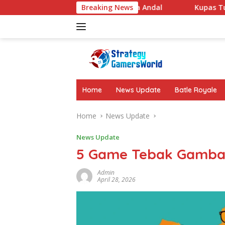
Skip
n Baterai Besar Performa Andal
Breaking News
Kupas Tuntas Fakta M
to
content
Home
News Update
Batle Royale
Home
News Update
News Update
5 Game Tebak Gambar 
Admin
April 28, 2026