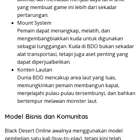
yang membuat game ini lebih dari sekadar
pertarungan.
Mount System
Pemain dapat menangkap, melatih, dan
mengembangbiakkan kuda untuk digunakan
sebagai tunggangan. Kuda di BDO bukan sekadar
alat transportasi, tetapi juga aset penting yang
dapat diperjualbelikan.
Konten Lautan
Dunia BDO mencakup area laut yang luas,
memungkinkan pemain membangun kapal,
menjelajahi pulau-pulau tersembunyi, dan bahkan
bertempur melawan monster laut.
Model Bisnis dan Komunitas
Black Desert Online awalnya menggunakan model
pembelian satu kali (buy-to-play), tetapi kini telah