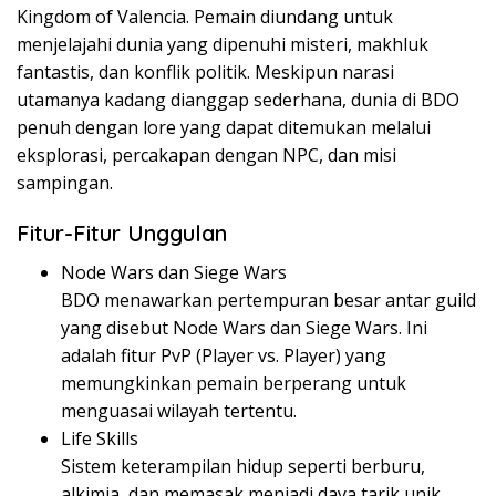
Kingdom of Valencia. Pemain diundang untuk
menjelajahi dunia yang dipenuhi misteri, makhluk
fantastis, dan konflik politik. Meskipun narasi
utamanya kadang dianggap sederhana, dunia di BDO
penuh dengan lore yang dapat ditemukan melalui
eksplorasi, percakapan dengan NPC, dan misi
sampingan.
Fitur-Fitur Unggulan
Node Wars dan Siege Wars
BDO menawarkan pertempuran besar antar guild
yang disebut Node Wars dan Siege Wars. Ini
adalah fitur PvP (Player vs. Player) yang
memungkinkan pemain berperang untuk
menguasai wilayah tertentu.
Life Skills
Sistem keterampilan hidup seperti berburu,
alkimia, dan memasak menjadi daya tarik unik