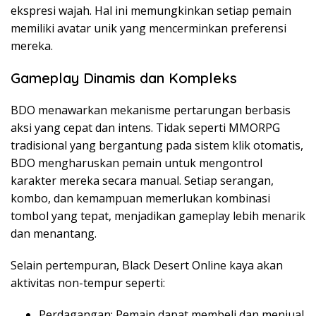
ekspresi wajah. Hal ini memungkinkan setiap pemain
memiliki avatar unik yang mencerminkan preferensi
mereka.
Gameplay Dinamis dan Kompleks
BDO menawarkan mekanisme pertarungan berbasis
aksi yang cepat dan intens. Tidak seperti MMORPG
tradisional yang bergantung pada sistem klik otomatis,
BDO mengharuskan pemain untuk mengontrol
karakter mereka secara manual. Setiap serangan,
kombo, dan kemampuan memerlukan kombinasi
tombol yang tepat, menjadikan gameplay lebih menarik
dan menantang.
Selain pertempuran, Black Desert Online kaya akan
aktivitas non-tempur seperti:
Perdagangan: Pemain dapat membeli dan menjual