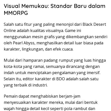
Visual Memukau: Standar Baru dalam
MMORPG
Salah satu fitur yang paling menonjol dari Black Desert
Online adalah kualitas visualnya. Game ini
menggunakan mesin grafis yang dikembangkan sendiri
oleh Pearl Abyss, menghasilkan detail luar biasa pada
karakter, lingkungan, dan efek cuaca.
Mulai dari hamparan padang rumput yang luas hingga
kota-kota yang ramai, semuanya dirancang dengan
indah untuk menciptakan pengalaman yang imersif.
Selain itu, editor karakter di BDO adalah salah satu
yang terbaik di industri.
Pemain dapat menghabiskan berjam-jam
menyesuaikan karakter mereka, mulai dari bentuk
wajah hingga detail kecil seperti pola rambut dan